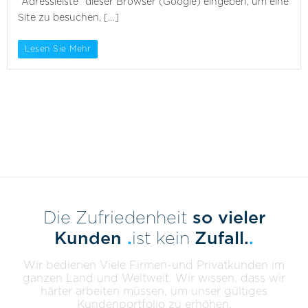
“Adressleiste” dieser Browser (Google) eingeben, um eine
Site zu besuchen, […]
Lesen Sie Mehr
Die Zufriedenheit
so vieler
Kunden
.
ist kein
Zufall.
.
Wir bedienen Viele Firmen-und Privatkunden im
ganzen Land und Weltweit.
Wir wissen, dass wir
härter arbeiten müssen, um unser gültiges
Kundenportfolio zu erhöhen.