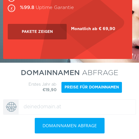
%99.8
Uptime Garantie
Monatlich ab € 69,90
PAKETE ZEIGEN
DOMAINNAMEN
ABFRAGE
Erstes Jahr ab
PREISE FÜR DOMAINNAMEN
€19,90
DOMAINNAMEN ABFRAGE