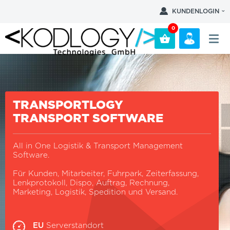
KUNDENLOGIN
0
TRANSPORTLOGY
TRANSPORT SOFTWARE
All in One Logistik & Transport Management
Software.
Für Kunden, Mitarbeiter, Fuhrpark, Zeiterfassung,
Lenkprotokoll, Dispo, Auftrag, Rechnung,
Marketing, Logistik, Spedition und Versand.
EU
Serverstandort