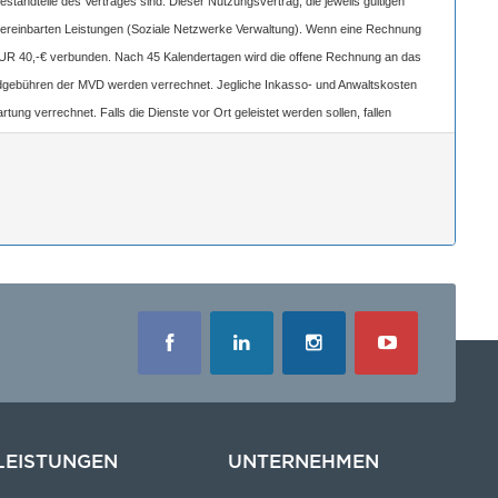
standteile des Vertrages sind: Dieser Nutzungsvertrag, die jeweils gültigen
e vereinbarten Leistungen (Soziale Netzwerke Verwaltung). Wenn eine Rechnung
n EUR 40,-€ verbunden. Nach 45 Kalendertagen wird die offene Rechnung an das
undgebühren der MVD werden verrechnet. Jegliche Inkasso- und Anwaltskosten
ng verrechnet. Falls die Dienste vor Ort geleistet werden sollen, fallen
tet, telefonischer Support zählt zu den zusätzlichen Dienstleistungen /
ost, SMS, WhatsApp und auf Sozialen Medien informiert, wobei eine Abmeldung
rbei ausgeschlossen, da die Dienstleistung bereits bekannt ist. Ich habe
ben. In diesem Fall übernimmt die übernehmende Partei sämtliche Verträge, die
durch die übernehmende Partei übernommen und verlaufen weiterhin. Es gelten
gerufen werden.
Die Gültigkeit dieses Nutzungsvertrag findet erst mit der
LEISTUNGEN
UNTERNEHMEN