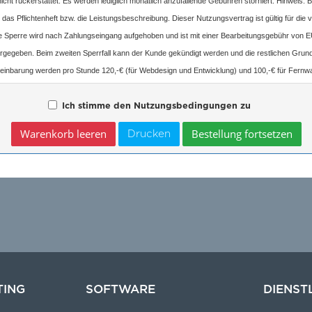
ht rückerstattet. Es werden lediglich monatlich anzufallende Gebühren storniert. Hinweis: Be
das Pflichtenheft bzw. die Leistungsbeschreibung. Dieser Nutzungsvertrag ist gültig für di
. Die Sperre wird nach Zahlungseingang aufgehoben und ist mit einer Bearbeitungsgebühr vo
ergegeben. Beim zweiten Sperrfall kann der Kunde gekündigt werden und die restlichen Gr
einbarung werden pro Stunde 120,-€ (für Webdesign und Entwicklung) und 100,-€ für Fernwartu
r außerhalb Wiens an. Support per E-Mail ist kostenlos und wird innerhalb 48 Stunden bearbei
schriftlich möglich. Der Kunde wird von offiziellen Angeboten per Newsletter per E-Mail, P
Ich stimme den Nutzungsbedingungen zu
sel oder Bestellung von Zusatzpaketen die MVD von neuem beginnt. Das Rücktrittsrecht ist hie
Drucken
Technologies GmbH hat das Recht die Firma an eine andere Firma oder Privatperson zu überge
ogies GmbH keine weitere Haftung für etwaige entstehende Probleme. Die Verträge werden 
n. Alle Preise sind exklusive MwSt. Die AGB kann auf der Internetseite www.kodlogy.at auf
TING
SOFTWARE
DIENST