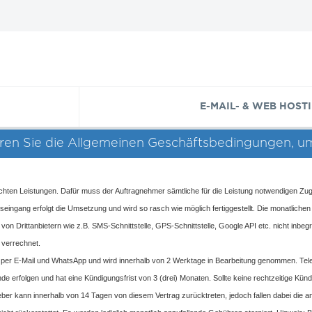
E-MAIL- & WEB HOST
eren Sie die Allgemeinen Geschäftsbedingungen, u
chten Leistungen. Dafür muss der Auftragnehmer sämtliche für die Leistung notwendigen Z
gseingang erfolgt die Umsetzung und wird so rasch wie möglich fertiggestellt. Die monatlich
von Drittanbietern wie z.B. SMS-Schnittstelle, GPS-Schnittstelle, Google API etc. nicht inbegr
 verrechnet.
r per E-Mail und WhatsApp und wird innerhalb von 2 Werktage in Bearbeitung genommen. Tele
erfolgen und hat eine Kündigungsfrist von 3 (drei) Monaten. Sollte keine rechtzeitige Kündi
eber kann innerhalb von 14 Tagen von diesem Vertrag zurücktreten, jedoch fallen dabei die 