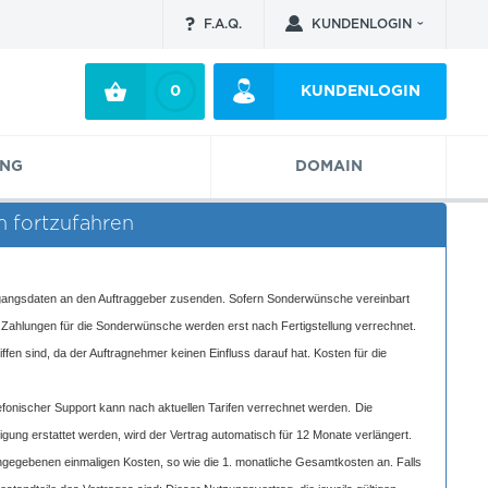
F.A.Q.
KUNDENLOGIN
KUNDENLOGIN
0
ING
DOMAIN
m fortzufahren
ugangsdaten an den Auftraggeber zusenden. Sofern Sonderwünsche vereinbart
en Zahlungen für die Sonderwünsche werden erst nach Fertigstellung verrechnet.
iffen sind, da der Auftragnehmer keinen Einfluss darauf hat. Kosten für die
fonischer Support kann nach aktuellen Tarifen verrechnet werden.
Die
gung erstattet werden, wird der Vertrag automatisch für 12 Monate verlängert.
angegebenen einmaligen Kosten, so wie die 1. monatliche Gesamtkosten an. Falls