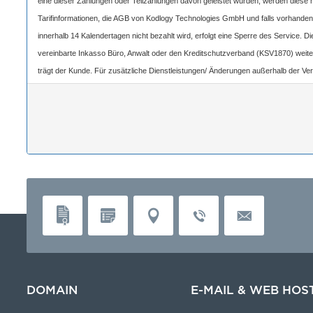
eine dieser Zahlungen oder Teilzahlungen davon geleistet wurden, werden diese nic
Tarifinformationen, die AGB von Kodlogy Technologies GmbH und falls vorhanden 
innerhalb 14 Kalendertagen nicht bezahlt wird, erfolgt eine Sperre des Service
vereinbarte Inkasso Büro, Anwalt oder den Kreditschutzverband (KSV1870) weit
trägt der Kunde. Für zusätzliche Dienstleistungen/ Änderungen außerhalb der Ver
Anreisekosten in Höhe von 39,-€ innerhalb Wiens und 3,- € pro Kilometer hin/retou
Änderungen. Von diesem Vertrag abweichende Vereinbarungen sind ausschließlich 
vom Newsletter jederzeit möglich ist. Es gilt als vereinbart, dass bei Paketwech
sämtliche Unterlagen eingesehen und akzeptiere diese voll inhaltlich. Kodlogy 
durch Kodlogy Technologies GmbH erstellt wurden. Dadurch hat Kodlogy Technol
die AGB der Kodlogy Technologies GmbH, Gerichtsstand und Erfüllungsort ist Wie
Signierung des Auftragnehmers Kodlogy Technologies GmbH statt.
DOMAIN
E-MAIL & WEB HOS